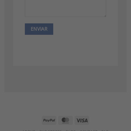
PayPal
MasterCard
Visa