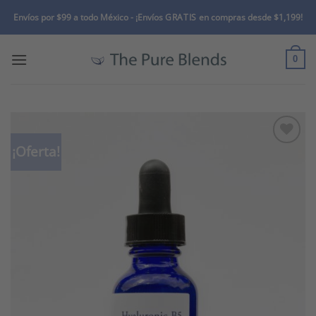
Skip
Envíos por $99 a todo México -
¡Envíos
GRATIS
en compras desde $1,199!
to
content
0
¡Oferta!
Add to
wishlist