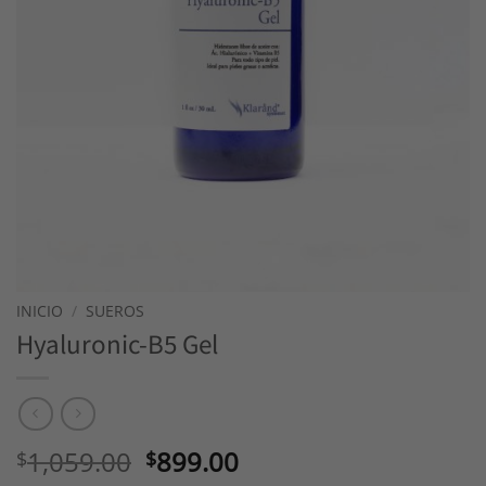
INICIO
/
SUEROS
Hyaluronic-B5 Gel
Original
Current
1,059.00
899.00
$
$