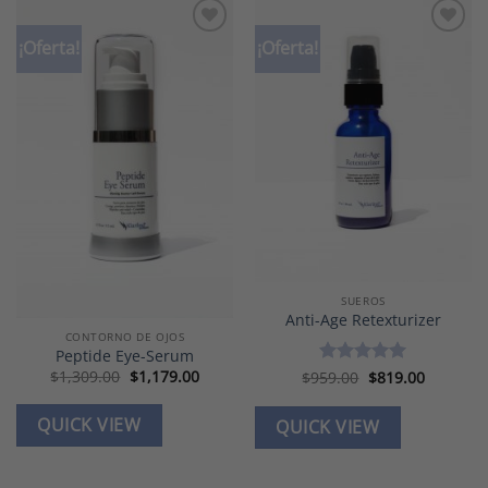
¡Oferta!
¡Oferta!
Add to
Add to
wishlist
wishlist
SUEROS
Anti-Age Retexturizer
CONTORNO DE OJOS
Peptide Eye-Serum
Original
Current
$
1,309.00
$
1,179.00
Original
Current
$
959.00
Valorado en
$
819.00
price
price
price
price
5
de 5
was:
is:
was:
is:
$1,309.00.
$1,179.00.
$959.00.
$819.00.
QUICK VIEW
QUICK VIEW