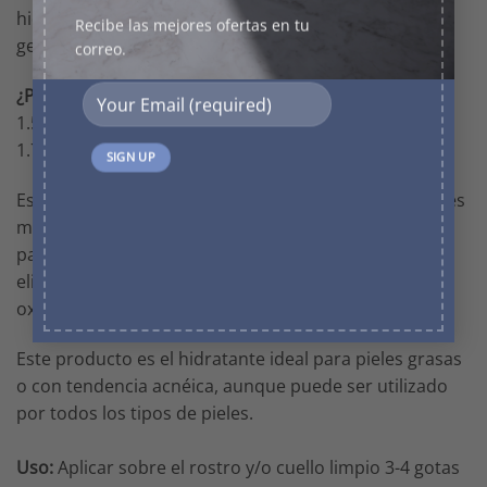
hidratación de larga duración y mejora la apariencia
Recibe las mejores ofertas en tu
general de la piel.
correo.
¿Por qué funciona?
1.5% de Ácido Hialurónico Entrecruzado
1.7% de Vitamina B5.
Este tipo de ácido hialurónico ha probado ser 50 veces
más efectivo que el ácido hialurónico convencional
para retener la humedad en la piel, además de que
elimina radicales libres, disminuyendo el daño
oxidativo.
Este producto es el hidratante ideal para pieles grasas
o con tendencia acnéica, aunque puede ser utilizado
por todos los tipos de pieles.
Uso:
Aplicar sobre el rostro y/o cuello limpio 3-4 gotas